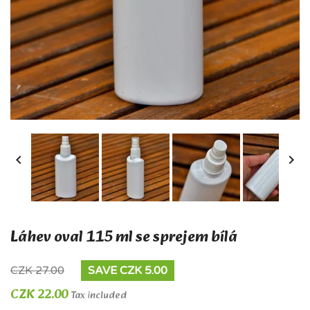


Láhev oval 115 ml se sprejem bílá
CZK 27.00
SAVE CZK 5.00
CZK 22.00
Tax included